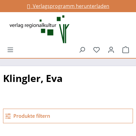
Verlagsprogramm herunterladen
alt springen
Du hast 0 Prod
War
Klingler, Eva
Produkte filtern