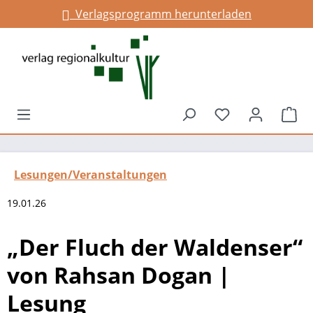
Verlagsprogramm herunterladen
alt springen
Du hast 0 Prod
War
Lesungen/Veranstaltungen
19.01.26
„Der Fluch der Waldenser“
von Rahsan Dogan |
Lesung