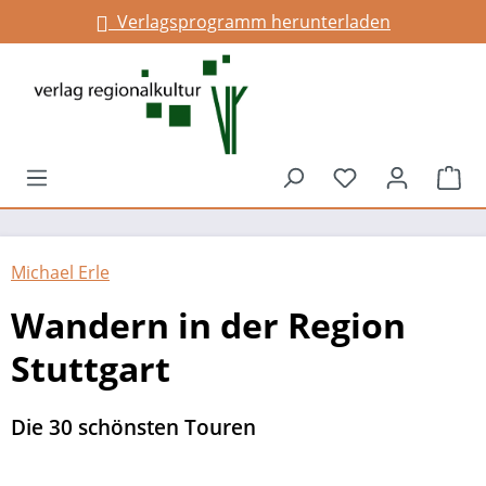
Verlagsprogramm herunterladen
alt springen
Du hast 0 Prod
War
Michael Erle
Wandern in der Region
Stuttgart
Die 30 schönsten Touren