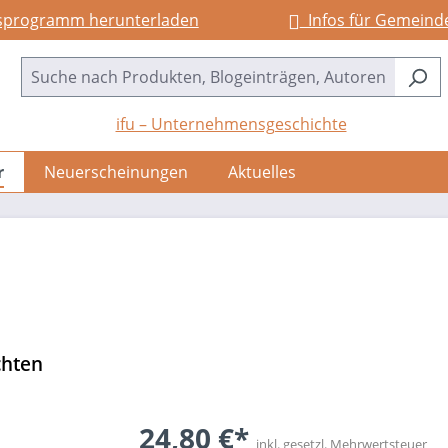
sprogramm herunterladen
Infos für Gemeind
ifu – Unternehmensgeschichte
r
Neuerscheinungen
Aktuelles
chten
24,80 €*
inkl. gesetzl. Mehrwertsteuer