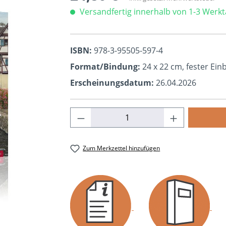
Versandfertig innerhalb von 1-3 Werk
ISBN:
978-3-95505-597-4
Format/Bindung:
24 x 22 cm, fester Ei
Erscheinungsdatum:
26.04.2026
Produkt Anzahl: Gib den ge
Zum Merkzettel hinzufügen