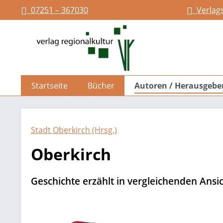
07251 – 367030
Verlag
springen
Zur Hauptnavigation springen
Startseite
Bücher
Autoren / Herausgebe
Stadt Oberkirch (Hrsg.)
Oberkirch
Geschichte erzählt in vergleichenden Ansi
Bildergalerie überspringen