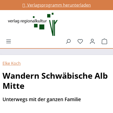
Verlagsprogramm herunterladen
alt springen
Du hast 0 Prod
War
Elke Koch
Wandern Schwäbische Alb
Mitte
Unterwegs mit der ganzen Familie