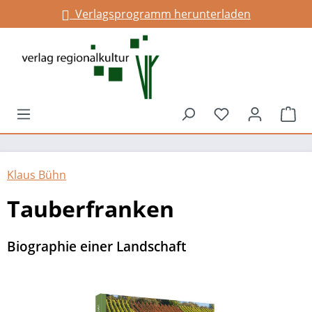
Verlagsprogramm herunterladen
alt springen
Du hast 0 Prod
War
Klaus Bühn
Tauberfranken
Biographie einer Landschaft
Bildergalerie überspringen