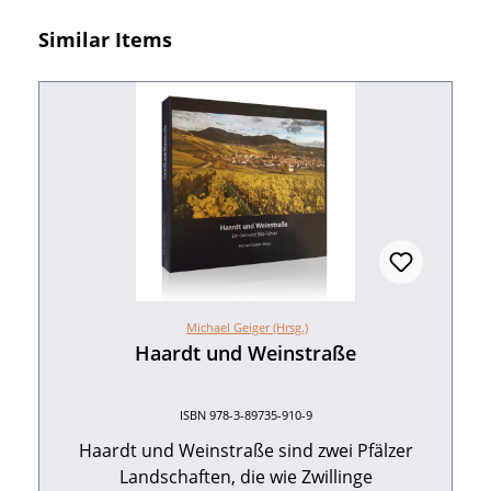
Produktgalerie überspringen
Similar Items
Michael Geiger (Hrsg.)
Haardt und Weinstraße
ISBN 978-3-89735-910-9
Haardt und Weinstraße sind zwei Pfälzer
Landschaften, die wie Zwillinge