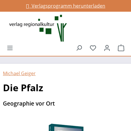
Verlagsprogramm herunterladen
Infos für Gemeinden
alt springen
Du hast 0 Prod
War
Michael Geiger
Die Pfalz
Geographie vor Ort
Bildergalerie überspringen