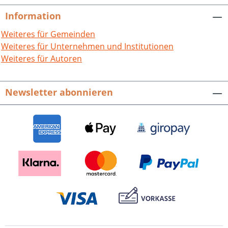
zahlreiche Karten und Abbildungen herrlich
Information
illustriert. Haardt und Weinstraße. Ein Geo-
Weiteres für Gemeinden
und Bild-Führer.Hrsg. von Michael Geiger.
Weiteres für Unternehmen und Institutionen
Veröffentlichungen der Pfälzischen
Weiteres für Autoren
Gesellschaft zur Förderung der
Wissenschaften, Bd. 118.
Sonderveröffentlichungen der POLLICHIA,
Newsletter abonnieren
Verein für Naturforschung, Naturschutz und
Umweltbildung, Bd. 24. 228 S. mit 395 farbigen
Abb. sowie 39 Karten und Grafiken. Fester
Einband im attrakt. quadrat. Format.ISBN 978-
3-89735-910-9. EUR 26,80