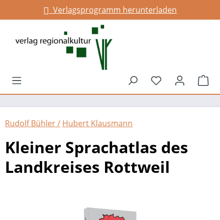
Verlagsprogramm herunterladen
alt springen
Du hast 0 Prod
War
Rudolf Bühler /
Hubert Klausmann
Kleiner Sprachatlas des
Landkreises Rottweil
Bildergalerie überspringen