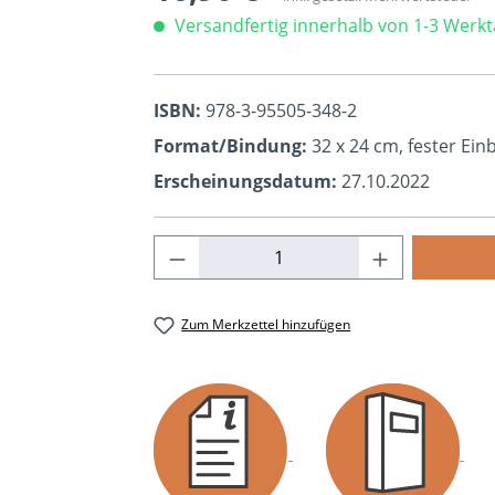
Versandfertig innerhalb von 1-3 Werk
ISBN:
978-3-95505-348-2
Format/Bindung:
32 x 24 cm, fester Ei
Erscheinungsdatum:
27.10.2022
Produkt Anzahl: Gib den ge
Zum Merkzettel hinzufügen