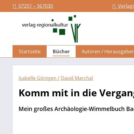
07251 – 367030
Verlag
springen
Zur Hauptnavigation springen
Startseite
Bücher
Autoren / Herausgeber
Isabelle Göntgen /
David Marchal
Komm mit in die Vergan
Mein großes Archäologie-Wimmelbuch B
Bildergalerie überspringen