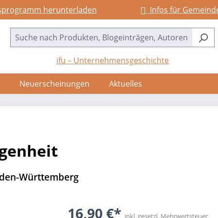
sprogramm herunterladen
Infos für Gemeind
ifu – Unternehmensgeschichte
Neuerscheinungen
Aktuelles
genheit
aden-Württemberg
16,90 €*
inkl. gesetzl. Mehrwertsteuer