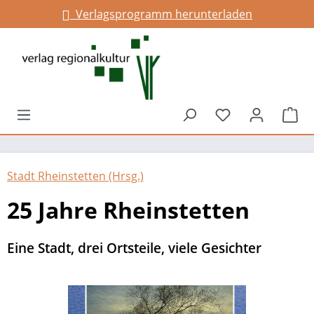
Verlagsprogramm herunterladen
alt springen
Du hast 0 Prod
War
Stadt Rheinstetten (Hrsg.)
25 Jahre Rheinstetten
Eine Stadt, drei Ortsteile, viele Gesichter
Bildergalerie überspringen