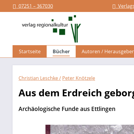
07251 – 367030
Verlag
springen
Zur Hauptnavigation springen
Startseite
Bücher
Autoren / Herausgeber
Christian Leschke /
Peter Knötzele
Aus dem Erdreich gebor
Archäologische Funde aus Ettlingen
Bildergalerie überspringen