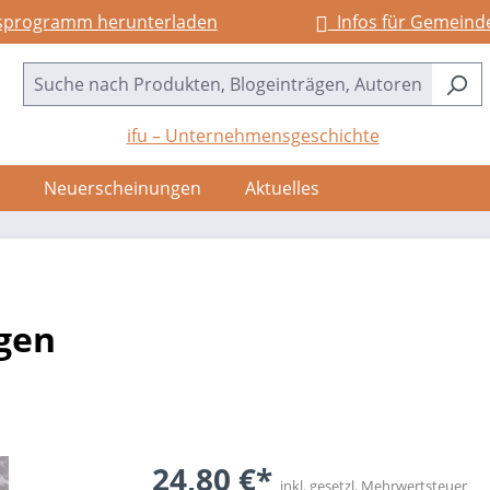
sprogramm herunterladen
Infos für Gemeind
ifu – Unternehmensgeschichte
Neuerscheinungen
Aktuelles
gen
24,80 €*
inkl. gesetzl. Mehrwertsteuer