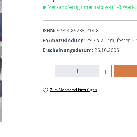
Versandfertig innerhalb von 1-3 Werk
ISBN:
978-3-89735-214-8
Format/Bindung:
29,7 x 21 cm, fester E
Erscheinungsdatum:
26.10.2006
Produkt Anzahl: Gib den ge
Zum Merkzettel hinzufügen