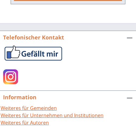
und seiner Zeitgenossen. Der Audioguide
möchte dieses Haus und seine Exponate zum
Sprechen bringen. An vielen Hörstationen
geschieht dies mit Originalzitaten des
Universalgelehrten aus Bretten, mit Auszügen
Telefonischer Kontakt
aus Briefen, Reden und Büchern.Das Ziel sind
Hörbilder, die nicht nur
architekturgeschichtliche oder philosophisch-
theologische Zusammenhänge verdeutlichen.
Die Geschichten zum Hören und Nachlesen
zeigen auch den Menschen Melanchthon: den
Wissenschaftler, der seine Positionen im
Dialog und Austausch entwickelt; den
Information
energischen Kämpfer, der immer wieder
Weiteres für Gemeinden
massiven Anfeindungen ausgesetzt ist. Und sie
Weiteres für Unternehmen und Institutionen
zeigen den Familienvater und guten Freund,
Weiteres für Autoren
der an dem Leben seiner Nächsten intensiv
Anteil nimmt. Die Bilder des Audioguides im