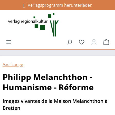
Verlagsprogramm herunterladen
Infos für Gemeinden
alt springen
Du hast 0 Prod
War
Axel Lange
Philipp Melanchthon -
Humanisme - Réforme
Images vivantes de la Maison Melanchthon à
Bretten