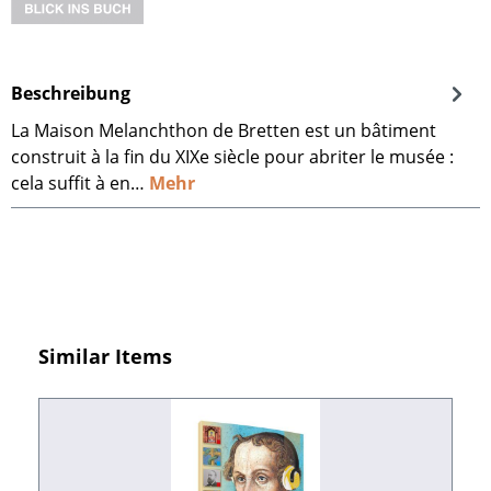
Beschreibung
La Maison Melanchthon de Bretten est un bâtiment
construit à la fin du XIXe siècle pour abriter le musée :
cela suffit à en…
Mehr
Produktgalerie überspringen
Similar Items