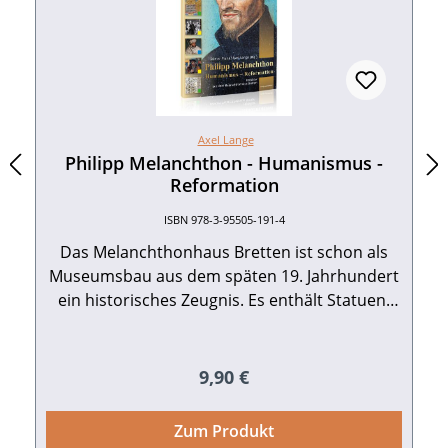
Axel Lange
Philipp Melanchthon - Humanismus -
Reformation
ISBN 978-3-95505-191-4
Das Melanchthonhaus Bretten ist schon als
Museumsbau aus dem späten 19. Jahrhundert
ein historisches Zeugnis. Es enthält Statuen,
Wandbilder und Stiche zum Leben Philipp
Melanchthons im Zeitalter der Reformation.
Das Museum beherbergt zudem eine
Regulärer Preis:
9,90 €
Bibliothek. Die Vitrinen zeigen – exemplarisch
für viele Themen und Wissensgebiete –
Zum Produkt
Publikationen aus der Feder Melanchthons