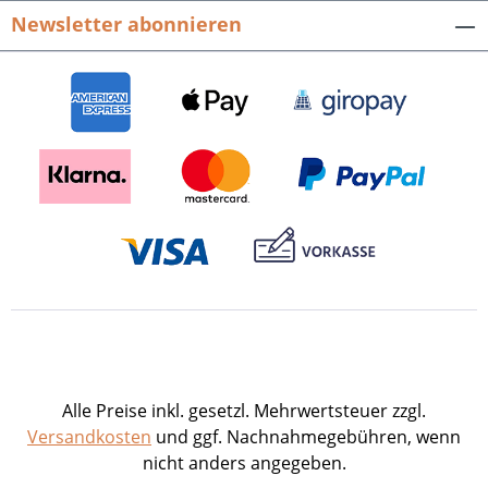
Internet führen – wo dies möglich ist – an die
Newsletter abonnieren
einzelnen Objekte, zu denen Geschichten
erzählt werden.Die vorliegende Druckfassung
bietet mehr. Viele Hörbilder werden zusätzlich
mit weiteren Abbildungen illustriert, vor allem
mit Stichen aus der druckgraphischen
Sammlung des Melanchthonhauses.
Besonders die szenischen Darstellungen aus
dem 19. Jahrhundert sind eine ideale
Ergänzung zu den Geschichten aus dem Leben
Philipp Melanchthons. Der Audioguide ist auch
<a href="https://verlag-
regionalkultur.de/detail/index/sArticle/1186">a
uf Englisch</a> und <a href="https://verlag-
regionalkultur.de/buecher/kirchengeschichte/
1185/philipp-melanchthon-humanismus-
Alle Preise inkl. gesetzl. Mehrwertsteuer zzgl.
reformation?c=169">auf Französisch</a>
Versandkosten
und ggf. Nachnahmegebühren, wenn
lieferbar. Axel Lange, Philipp Melanchthon -
nicht anders angegeben.
Humanismus- Reformation. Hörbilder aus dem