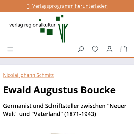
Verlagsprogramm herunterladen
alt springen
Du hast 0 Prod
War
Nicolai Johann Schmitt
Ewald Augustus Boucke
Germanist und Schriftsteller zwischen "Neuer
Welt" und "Vaterland" (1871-1943)
Bildergalerie überspringen