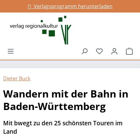
Verlagsprogramm herunterladen
Infos für Gemeinden
alt springen
Du hast 0 Prod
War
Dieter Buck
Wandern mit der Bahn in
Baden-Württemberg
Mit bwegt zu den 25 schönsten Touren im
Land