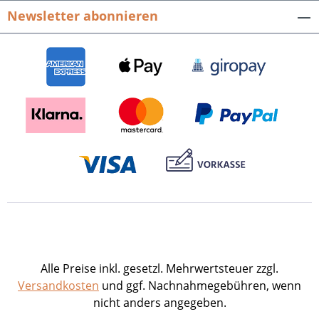
GPS-Tracks zum Download → Wissenswertes
Newsletter abonnieren
zu Sehenswürdigkeiten am Wegesrand und
Einkehrmöglichkeiten Download der GPS-
Daten der Touren Dieter Buck, Wandern im
Landkreis Göppingen. Die 25 schönsten
Touren – Filstal, Schurwald und Voralb.160
Seiten mit 117 farbigen Abbildungen, 25
Tourenkarten sowie 1 Übersichtskarte,
Klappenbroschur im handlichen
Taschenformat.ISBN 978-3-95505-990-3. EUR
16,90.
Alle Preise inkl. gesetzl. Mehrwertsteuer zzgl.
Versandkosten
und ggf. Nachnahmegebühren, wenn
nicht anders angegeben.