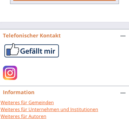
weiteren Filstal kann man die Berge der
Schwäbischen Alb bewundern oder erobern.
Der Schurwald mit seinem dichten
Baumbestand, sprudelnden Bächen und dem
Herrenbachstausee verbindet Naturerlebnis
Telefonischer Kontakt
mit historischen Sehenswürdigkeiten. Ein
echtes Highlight bieten die Touren auf der
Voralb mit dem Blick auf den Albtrauf, die
»Blaue Mauer«. Und die Löwenpfade,
»Qualitätswege Wanderbares Deutschland«,
garantieren perfekten Wandergenuss mit
Zertifikat. Auf 25 ausgewählten und erprobten
Touren – von kürzeren, erholsamen bis hin zu
Information
anspruchsvolleren – lässt sich der Landkreis
Weiteres für Gemeinden
Göppingen von seinen schönsten Seiten
Weiteres für Unternehmen und Institutionen
erwandern. → Praktische Hinweise zur Anfahrt,
Weiteres für Autoren
auch mit dem ÖPNV → Detaillierte Karten zu
jeder Tour sowie ein Übersichtsplan → Mit