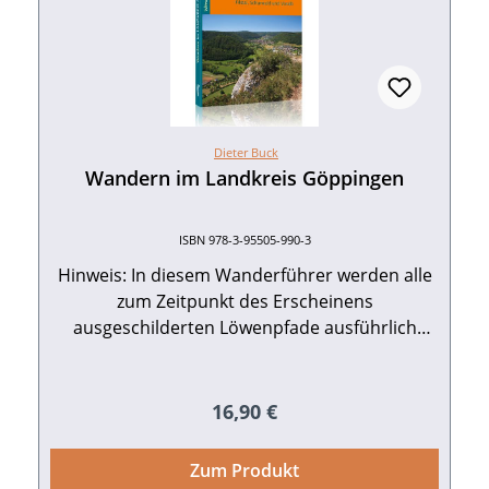
Dieter Buck
Wandern im Landkreis Göppingen
ISBN 978-3-95505-990-3
Hinweis: In diesem Wanderführer werden alle
zum Zeitpunkt des Erscheinens
ausgeschilderten Löwenpfade ausführlich
beschrieben! Die Landschaft um Göppingen
zeichnet sich durch eine fast beispiellose
Vielfalt unterschiedlicher Naturräume aus. Der
Regulärer Preis:
16,90 €
idyllische Oberlauf der Fils ist vom Albtrauf
eingefasst. Hier finden sich besonders
Zum Produkt
aussichtsreiche Höhenwanderungen. Auch im