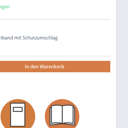
tagen
inband mit Schutzumschlag
wünschten Wert ein oder benutze die Sch
In den Warenkorb