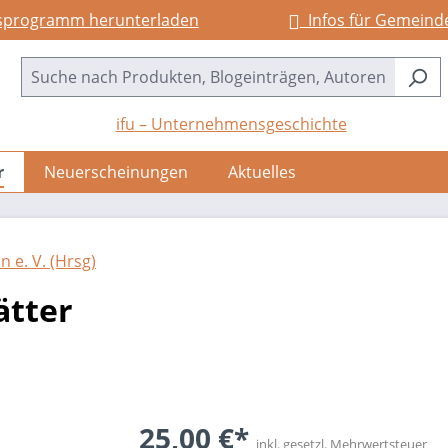
sprogramm herunterladen
Infos für Gemeind
ifu – Unternehmensgeschichte
r
Neuerscheinungen
Aktuelles
 e. V. (Hrsg)
ätter
25,00 €*
inkl. gesetzl. Mehrwertsteuer