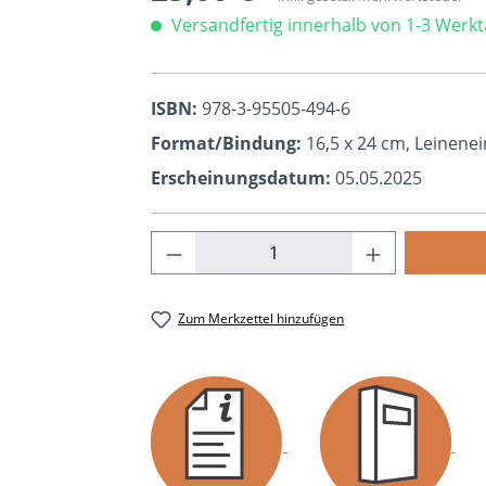
Versandfertig innerhalb von 1-3 Werk
ISBN:
978-3-95505-494-6
Format/Bindung:
16,5 x 24 cm, Leinene
Erscheinungsdatum:
05.05.2025
Produkt Anzahl: Gib den ge
Zum Merkzettel hinzufügen