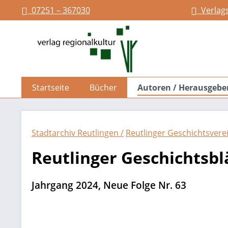
07251 – 367030
Verlag
springen
Zur Hauptnavigation springen
Startseite
Bücher
Autoren / Herausgebe
Stadtarchiv Reutlingen /
Reutlinger Geschichtsverein
Reutlinger Geschichtsbl
Jahrgang 2024, Neue Folge Nr. 63
Bildergalerie überspringen