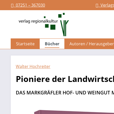
07251 – 367030
Verlag
springen
Zur Hauptnavigation springen
Startseite
Bücher
Autoren / Herausgeber
Walter Hochreiter
Pioniere der Landwirtsc
DAS MARKGRÄFLER HOF- UND WEINGUT M
Bildergalerie überspringen