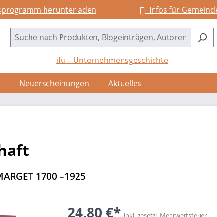
sprogramm herunterladen
Infos für Gemeind
ifu – Unternehmensgeschichte
Neuerscheinungen
Aktuelles
haft
ARGET 1700 –1925
24,80 €*
inkl. gesetzl. Mehrwertsteuer