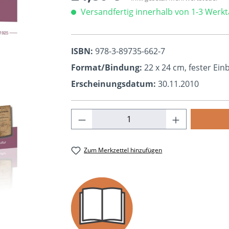
Versandfertig innerhalb von 1-3 Werk
ISBN:
978-3-89735-662-7
Format/Bindung:
22 x 24 cm, fester Ei
Erscheinungsdatum:
30.11.2010
Produkt Anzahl: Gib den ge
Zum Merkzettel hinzufügen