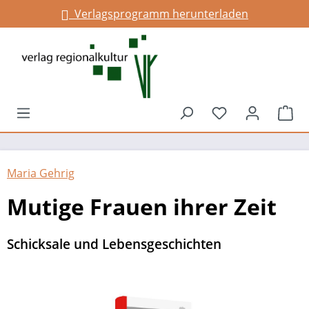
Verlagsprogramm herunterladen
alt springen
Du hast 0 Prod
War
Maria Gehrig
Mutige Frauen ihrer Zeit
Schicksale und Lebensgeschichten
Bildergalerie überspringen