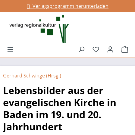
Verlagsprogramm herunterladen
alt springen
Du hast 0 Prod
War
Gerhard Schwinge (Hrsg.)
Lebensbilder aus der
evangelischen Kirche in
Baden im 19. und 20.
Jahrhundert