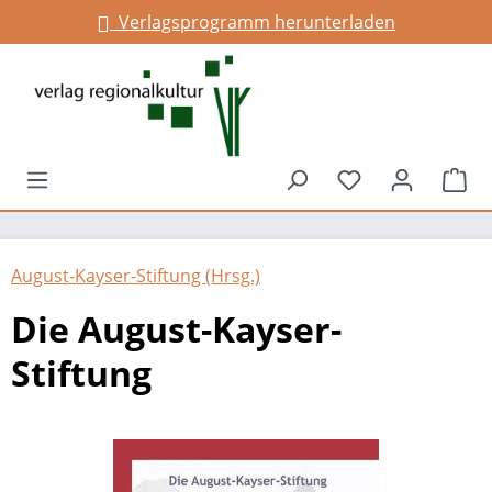
Verlagsprogramm herunterladen
alt springen
Du hast 0 Prod
War
August-Kayser-Stiftung (Hrsg.)
Die August-Kayser-
Stiftung
Bildergalerie überspringen